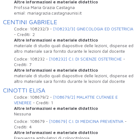
Altre informazioni e materiale didattico
Prof.ssa Maria Grazia Castagna
emial: mariagrazia.castagnaunisi.it
CENTINI GABRIELE
Codice:
108232/3
-
[108232/3] GINECOLOGIA ED OSTETRICIA
-
Crediti:
2
Altre informazioni e materiale didattico
materiale di studio quali diapositive delle lezioni, dispense ed
altro materiale sarà fornito durante le lezioni dal docente
Codice:
108232
-
[108232] C.I. DI SCIENZE OSTETRICHE
-
Crediti:
7
Altre informazioni e materiale didattico
materiale di studio quali diapositive delle lezioni, dispense ed
altro materiale sarà fornito durante le lezioni dal docente
CINOTTI ELISA
Codice:
108679/2
-
[108679/2] MALATTIE CUTANEE E
VENEREE
-
Crediti:
1
Altre informazioni e materiale didattico
Nessuna
Codice:
108679
-
[108679] C.I. DI MEDICINA PREVENTIVA
-
Crediti:
4
Altre informazioni e materiale didattico
Frequenza ambulatori di colpocitologia