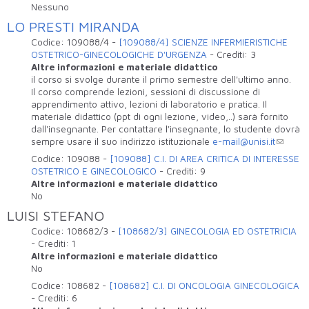
Nessuno
LO PRESTI MIRANDA
Codice:
109088/4
-
[109088/4] SCIENZE INFERMIERISTICHE
OSTETRICO-GINECOLOGICHE D'URGENZA
-
Crediti:
3
Altre informazioni e materiale didattico
il corso si svolge durante il primo semestre dell'ultimo anno.
Il corso comprende lezioni, sessioni di discussione di
apprendimento attivo, lezioni di laboratorio e pratica. Il
materiale didattico (ppt di ogni lezione, video,..) sarà fornito
dall'insegnante. Per contattare l'insegnante, lo studente dovrà
sempre usare il suo indirizzo istituzionale
e-mail@unisi.it
Codice:
109088
-
[109088] C.I. DI AREA CRITICA DI INTERESSE
OSTETRICO E GINECOLOGICO
-
Crediti:
9
Altre informazioni e materiale didattico
No
LUISI STEFANO
Codice:
108682/3
-
[108682/3] GINECOLOGIA ED OSTETRICIA
-
Crediti:
1
Altre informazioni e materiale didattico
No
Codice:
108682
-
[108682] C.I. DI ONCOLOGIA GINECOLOGICA
-
Crediti:
6