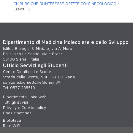
CHIRURGICHE DI INTERESSE OSTETRICO-GINECOLOGICO
-
Crediti:
3
Dipartimento di Medicina Molecolare e dello Sviluppo
Istituti Biologici S. Miniato, via A. Moro
Policlinico Le Scotte, viale Bracci
53100 Siena - Italia
Ufficio Servizi agli Studenti
Centro Didattico Le Scotte
Strada delle Scotte, n. 4 - 53100 Siena
sanitarie.biomediche@unisi.it
Tel. 0577 235510
Dipartimento - sito web
Tutti gli avvisi
Privacy e Cookie policy
Cookie settings
Biblioteca
Rete WiFi
Virtual tour