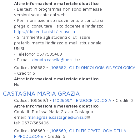
Altre informazioni e materiale didattico
• Dei testi in programma non sono ammesse
versioni scaricate dal web
• Per informazioni su ricevimento e contatti si
prega di consultare il sito docente all’indirizzo
https://docenti.unisi.it/it/casella
• Si rammenta agli studenti di utilizzare
preferibilmente l’indirizzo e-mail istituzionale
UNISI
• Telefono: 0577585463
• E-mail:
donato.casella@unisi.it
Codice:
108682
-
[108682] C.I. DI ONCOLOGIA GINECOLOGICA
-
Crediti:
6
Altre informazioni e materiale didattico
No
CASTAGNA MARIA GRAZIA
Codice:
108669/1
-
[108669/1] ENDOCRINOLOGIA
-
Crediti:
2
Altre informazioni e materiale didattico
Contatti: Prof.ssa Maria Grazia Castagna
email:
mariagrazia.castagna@unisi.it
tel: 0577/585406
Codice:
108669
-
[108669] C.I. DI FISIOPATOLOGIA DELLA
RIPRODUZIONE
-
Crediti:
5