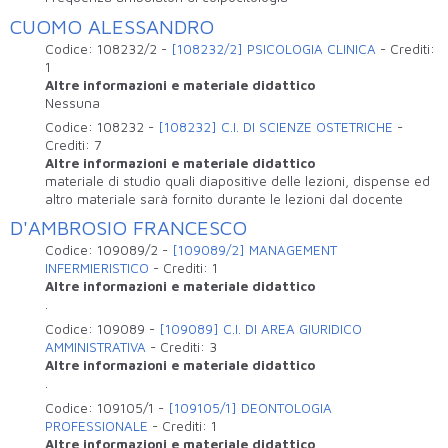
CUOMO ALESSANDRO
Codice:
108232/2
-
[108232/2] PSICOLOGIA CLINICA
-
Crediti:
1
Altre informazioni e materiale didattico
Nessuna
Codice:
108232
-
[108232] C.I. DI SCIENZE OSTETRICHE
-
Crediti:
7
Altre informazioni e materiale didattico
materiale di studio quali diapositive delle lezioni, dispense ed
altro materiale sarà fornito durante le lezioni dal docente
D'AMBROSIO FRANCESCO
Codice:
109089/2
-
[109089/2] MANAGEMENT
INFERMIERISTICO
-
Crediti:
1
Altre informazioni e materiale didattico
.
Codice:
109089
-
[109089] C.I. DI AREA GIURIDICO
AMMINISTRATIVA
-
Crediti:
3
Altre informazioni e materiale didattico
.
Codice:
109105/1
-
[109105/1] DEONTOLOGIA
PROFESSIONALE
-
Crediti:
1
Altre informazioni e materiale didattico