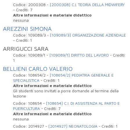
Codice:
2000308
-
[2000308] C.I. TEORIA DELLA MIDWIFERY
-
Crediti:
7
Altre informazioni e materiale didattico
nessuna
AREZZINI SIMONA
Codice:
109089/3
-
[109089/3] ORGANIZZAZIONE AZIENDALE
-
Crediti:
1
ARRIGUCCI SARA
Codice:
109089/1
-
[109089/1] DIRITTO DEL LAVORO
-
Crediti:
1
BELLIENI CARLO VALERIO
Codice:
108654/2
-
[108654/2] PEDIATRIA GENERALE E
SPECIALISTICA
-
Crediti:
1
Altre informazioni e materiale didattico
Gli studenti sono invitati a porre domande al termine della
lezione
Codice:
108654
-
[108654] C.I. DI ASSISTENZA AL PARTO E
PUERICULTURA
-
Crediti:
7
Altre informazioni e materiale didattico
nessuna
Codice:
2014927
-
[2014927] NEONATOLOGIA
-
Crediti:
1