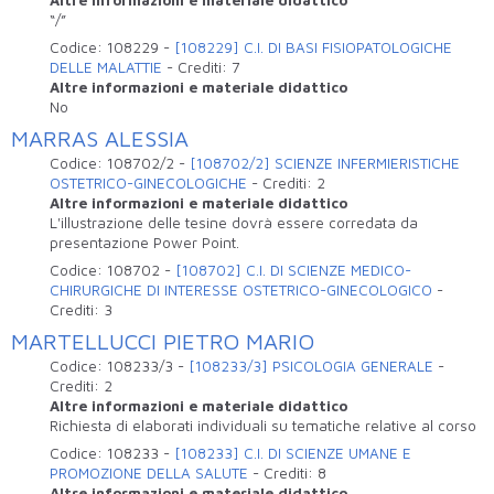
Altre informazioni e materiale didattico
“/”
Codice:
108229
-
[108229] C.I. DI BASI FISIOPATOLOGICHE
DELLE MALATTIE
-
Crediti:
7
Altre informazioni e materiale didattico
No
MARRAS ALESSIA
Codice:
108702/2
-
[108702/2] SCIENZE INFERMIERISTICHE
OSTETRICO-GINECOLOGICHE
-
Crediti:
2
Altre informazioni e materiale didattico
L'illustrazione delle tesine dovrà essere corredata da
presentazione Power Point.
Codice:
108702
-
[108702] C.I. DI SCIENZE MEDICO-
CHIRURGICHE DI INTERESSE OSTETRICO-GINECOLOGICO
-
Crediti:
3
MARTELLUCCI PIETRO MARIO
Codice:
108233/3
-
[108233/3] PSICOLOGIA GENERALE
-
Crediti:
2
Altre informazioni e materiale didattico
Richiesta di elaborati individuali su tematiche relative al corso
Codice:
108233
-
[108233] C.I. DI SCIENZE UMANE E
PROMOZIONE DELLA SALUTE
-
Crediti:
8
Altre informazioni e materiale didattico