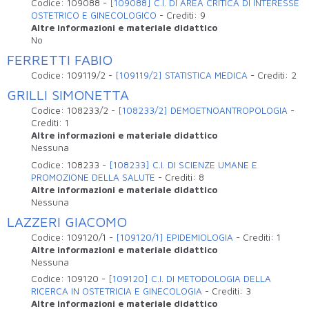
Codice:
109088
-
[109088] C.I. DI AREA CRITICA DI INTERESSE
OSTETRICO E GINECOLOGICO
-
Crediti:
9
Altre informazioni e materiale didattico
No
FERRETTI FABIO
Codice:
109119/2
-
[109119/2] STATISTICA MEDICA
-
Crediti:
2
GRILLI SIMONETTA
Codice:
108233/2
-
[108233/2] DEMOETNOANTROPOLOGIA
-
Crediti:
1
Altre informazioni e materiale didattico
Nessuna
Codice:
108233
-
[108233] C.I. DI SCIENZE UMANE E
PROMOZIONE DELLA SALUTE
-
Crediti:
8
Altre informazioni e materiale didattico
Nessuna
LAZZERI GIACOMO
Codice:
109120/1
-
[109120/1] EPIDEMIOLOGIA
-
Crediti:
1
Altre informazioni e materiale didattico
Nessuna
Codice:
109120
-
[109120] C.I. DI METODOLOGIA DELLA
RICERCA IN OSTETRICIA E GINECOLOGIA
-
Crediti:
3
Altre informazioni e materiale didattico