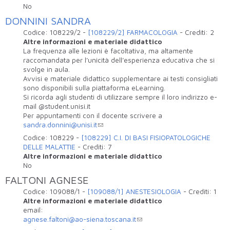
No
DONNINI SANDRA
Codice:
108229/2
-
[108229/2] FARMACOLOGIA
-
Crediti:
2
Altre informazioni e materiale didattico
La frequenza alle lezioni è facoltativa, ma altamente
raccomandata per l’unicità dell’esperienza educativa che si
svolge in aula.
Avvisi e materiale didattico supplementare ai testi consigliati
sono disponibili sulla piattaforma eLearning.
Si ricorda agli studenti di utilizzare sempre il loro indirizzo e-
mail @student.unisi.it
Per appuntamenti con il docente scrivere a
sandra.donnini@unisi.it
Codice:
108229
-
[108229] C.I. DI BASI FISIOPATOLOGICHE
DELLE MALATTIE
-
Crediti:
7
Altre informazioni e materiale didattico
No
FALTONI AGNESE
Codice:
109088/1
-
[109088/1] ANESTESIOLOGIA
-
Crediti:
1
Altre informazioni e materiale didattico
email:
agnese.faltoni@ao-siena.toscana.it