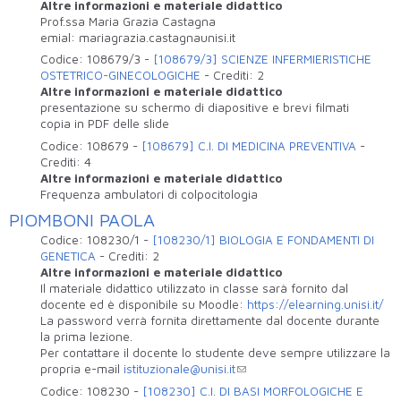
Altre informazioni e materiale didattico
Prof.ssa Maria Grazia Castagna
emial: mariagrazia.castagnaunisi.it
Codice:
108679/3
-
[108679/3] SCIENZE INFERMIERISTICHE
OSTETRICO-GINECOLOGICHE
-
Crediti:
2
Altre informazioni e materiale didattico
presentazione su schermo di diapositive e brevi filmati
copia in PDF delle slide
Codice:
108679
-
[108679] C.I. DI MEDICINA PREVENTIVA
-
Crediti:
4
Altre informazioni e materiale didattico
Frequenza ambulatori di colpocitologia
PIOMBONI PAOLA
Codice:
108230/1
-
[108230/1] BIOLOGIA E FONDAMENTI DI
GENETICA
-
Crediti:
2
Altre informazioni e materiale didattico
Il materiale didattico utilizzato in classe sarà fornito dal
docente ed è disponibile su Moodle:
https://elearning.unisi.it/
La password verrà fornita direttamente dal docente durante
la prima lezione.
Per contattare il docente lo studente deve sempre utilizzare la
propria e-mail
istituzionale@unisi.it
Codice:
108230
-
[108230] C.I. DI BASI MORFOLOGICHE E