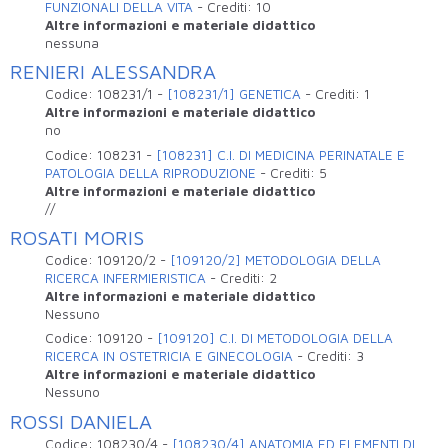
FUNZIONALI DELLA VITA
-
Crediti:
10
Altre informazioni e materiale didattico
nessuna
RENIERI ALESSANDRA
Codice:
108231/1
-
[108231/1] GENETICA
-
Crediti:
1
Altre informazioni e materiale didattico
no
Codice:
108231
-
[108231] C.I. DI MEDICINA PERINATALE E
PATOLOGIA DELLA RIPRODUZIONE
-
Crediti:
5
Altre informazioni e materiale didattico
//
ROSATI MORIS
Codice:
109120/2
-
[109120/2] METODOLOGIA DELLA
RICERCA INFERMIERISTICA
-
Crediti:
2
Altre informazioni e materiale didattico
Nessuno
Codice:
109120
-
[109120] C.I. DI METODOLOGIA DELLA
RICERCA IN OSTETRICIA E GINECOLOGIA
-
Crediti:
3
Altre informazioni e materiale didattico
Nessuno
ROSSI DANIELA
Codice:
108230/4
-
[108230/4] ANATOMIA ED ELEMENTI DI