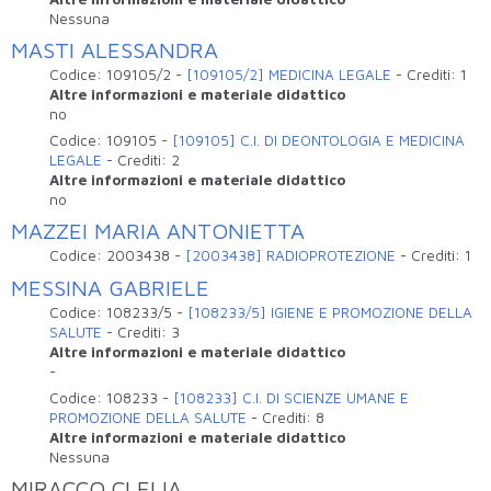
Nessuna
MASTI ALESSANDRA
Codice:
109105/2
-
[109105/2] MEDICINA LEGALE
-
Crediti:
1
Altre informazioni e materiale didattico
no
Codice:
109105
-
[109105] C.I. DI DEONTOLOGIA E MEDICINA
LEGALE
-
Crediti:
2
Altre informazioni e materiale didattico
no
MAZZEI MARIA ANTONIETTA
Codice:
2003438
-
[2003438] RADIOPROTEZIONE
-
Crediti:
1
MESSINA GABRIELE
Codice:
108233/5
-
[108233/5] IGIENE E PROMOZIONE DELLA
SALUTE
-
Crediti:
3
Altre informazioni e materiale didattico
-
Codice:
108233
-
[108233] C.I. DI SCIENZE UMANE E
PROMOZIONE DELLA SALUTE
-
Crediti:
8
Altre informazioni e materiale didattico
Nessuna
MIRACCO CLELIA