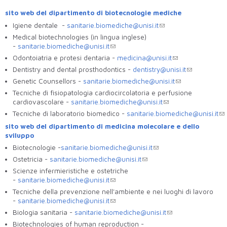
sito web del dipartimento di biotecnologie mediche
Igiene dentale -
sanitarie.biomediche@unisi.it
Medical biotechnologies (in lingua inglese)
-
sanitarie.biomediche@unisi.it
Odontoiatria e protesi dentaria -
medicina@unisi.it
Dentistry and dental prosthodontics -
dentistry@unisi.it
Genetic Counsellors -
sanitarie.biomediche@unisi.it
Tecniche di fisiopatologia cardiocircolatoria e perfusione
cardiovascolare -
sanitarie.biomediche@unisi.it
Tecniche di laboratorio biomedico -
sanitarie.biomediche@unisi.it
sito web del dipartimento di medicina molecolare e dello
sviluppo
Biotecnologie -
sanitarie.biomediche@unisi.it
Ostetricia -
sanitarie.biomediche@unisi.it
Scienze infermieristiche e ostetriche
-
sanitarie.biomediche@unisi.it
Tecniche della prevenzione nell'ambiente e nei luoghi di lavoro
-
sanitarie.biomediche@unisi.it
Biologia sanitaria -
sanitarie.biomediche@unisi.it
Biotechnologies of human reproduction -