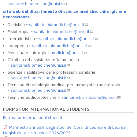
sanitarie.biomediche@unisi.it
sito web del dipartimento di scienze mediche, chirurgiche e
neuroscienze
Dietistica -
sanitarie.biomediche@unisi.it
Fisioterapia -
sanitarie.biomediche@unisi.it
Infermieristica -
sanitarie.biomediche@unisi.it
Logopedia -
sanitarie.biomediche@unisi.it
Medicina e chirurgia -
medicina@unisi.it
Ortottica ed assistenza oftalmologica
-
sanitarie.biomediche@unisi.it
Scienze riabilitative delle professioni sanitarie
-
sanitarie.biomediche@unisi.it
Tecniche di radiologia medica, per immagini e radioterapia
-
sanitarie.biomediche@unisi.it
Tecniche audioprotesiche –
sanitarie.biomediche@unisi.it
FORMS FOR INTERNATIONAL STUDENTS
Forms for international students
Manifesto annuale degli studi dei Corsi di Laurea e di Laurea
Magistrale a ciclo unico 2026/2027